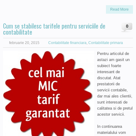
Read More
Cum se stabilesc tarifele pentru serviciile de
0
contabilitate
februarie 20, 2015
Contabilitate financiara
,
Contabilitate primara
Pentru articolul de
astazi am gasit un
subiect foarte
interesant de
discutat. Atat
prestatorii de
servicii contabile,
dar mai ales clientii,
sunt interesati de
calitatea si de pretul
acestor servicii.
In continuarea
materialului vom