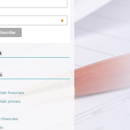
*
k
ii
itate financiara
itate primara
 financiara
ate