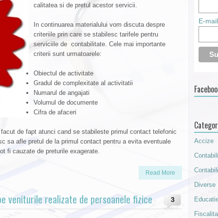
calitatea si de pretul acestor servicii.
E-mail
In continuarea materialului vom discuta despre
criteriile prin care se stabilesc tarifele pentru
serviciile de contabilitate. Cele mai importante
criterii sunt urmatoarele:
Obiectul de activitate
Gradul de complexitate al activitatii
Faceboo
Numarul de angajati
Volumul de documente
Cifra de afaceri
Categor
e facut de fapt atunci cand se stabileste primul contact telefonic
Accize
esc sa afle pretul de la primul contact pentru a evita eventuale
ot fi cauzate de preturile exagerate.
Contabil
Contabil
Read More
Diverse
e veniturile realizate de persoanele fizice
Educatie
3
Fiscalit