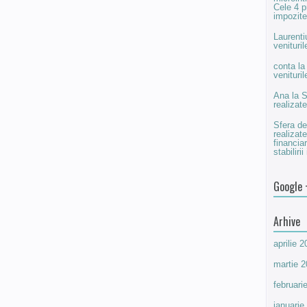
Cele 4 pr
impozite
Laurenti
venituri
conta
l
venituri
Ana
la
S
realizat
Sfera de
realizat
financia
stabilir
Google 
Arhive
aprilie 
martie 
februari
ianuarie