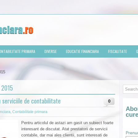
ONTABILITATE PRIMARA
DIVERSE
EDUCATIE FINANCIARA
FISCALITATE
G
015
 2015
serviciile de contabilitate
0
Abon
anciara
,
Contabilitate primara
cure
Pentru articolul de astazi am gasit un subiect foarte
interesant de discutat. Atat prestatorii de servicii
Pren
contabile, dar mai ales clientii, sunt interesati de