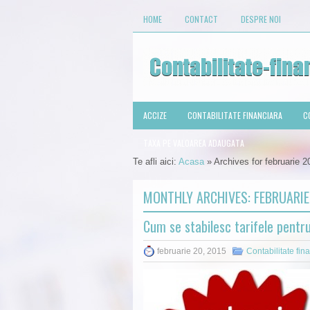
HOME
CONTACT
DESPRE NOI
ACCIZE
CONTABILITATE FINANCIARA
C
TAXA PE VALOAREA ADAUGATA
Te afli aici:
Acasa
»
Archives for februarie 2
MONTHLY ARCHIVES:
FEBRUARIE
Cum se stabilesc tarifele pentru 
februarie 20, 2015
Contabilitate fin