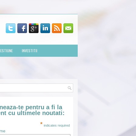
ESTIUNE
INVESTITII
eaza-te pentru a fi la
nt cu ultimele noutati:
*
indicates required
ume