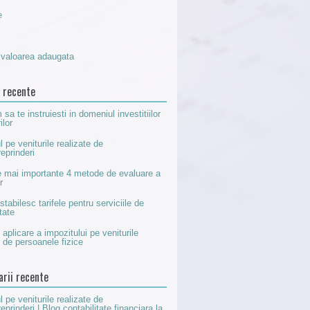
e
 valoarea adaugata
e recente
sa te instruiesti in domeniul investitiilor
ilor
l pe veniturile realizate de
reprinderi
e mai importante 4 metode de evaluare a
r
tabilesc tarifele pentru serviciile de
tate
 aplicare a impozitului pe veniturile
e de persoanele fizice
rii recente
l pe veniturile realizate de
eprinderi | Blog contabilitate financiara
la