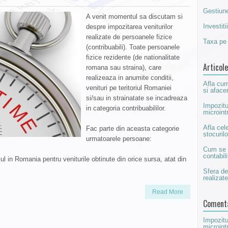
Gestiun
A venit momentul sa discutam si
Investitii
despre impozitarea veniturilor
realizate de persoanele fizice
Taxa pe
(contribuabili). Toate persoanele
fizice rezidente (de nationalitate
Articol
romana sau straina), care
realizeaza in anumite conditii,
Afla cum 
venituri pe teritoriul Romaniei
si afacer
si/sau in strainatate se incadreaza
Impozitu
in categoria contribuabililor.
microint
Afla cel
Fac parte din aceasta categorie
stocurilo
urmatoarele persoane:
Cum se s
contabili
ul in Romania pentru veniturile obtinute din orice sursa, atat din
Sfera de
realizat
Read More
Comenta
Impozitu
microintr