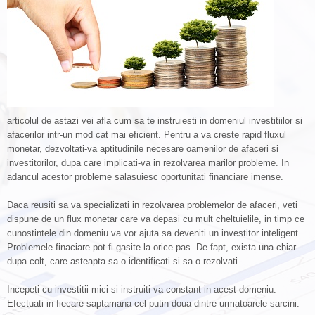
articolul de astazi vei afla cum sa te instruiesti in domeniul investitiilor si
afacerilor intr-un mod cat mai eficient. Pentru a va creste rapid fluxul
monetar, dezvoltati-va aptitudinile necesare oamenilor de afaceri si
investitorilor, dupa care implicati-va in rezolvarea marilor probleme. In
adancul acestor probleme salasuiesc oportunitati financiare imense.
Daca reusiti sa va specializati in rezolvarea problemelor de afaceri, veti
dispune de un flux monetar care va depasi cu mult cheltuielile, in timp ce
cunostintele din domeniu va vor ajuta sa deveniti un investitor inteligent.
Problemele finaciare pot fi gasite la orice pas. De fapt, exista una chiar
dupa colt, care asteapta sa o identificati si sa o rezolvati.
Incepeti cu investitii mici si instruiti-va constant in acest domeniu.
Efectuati in fiecare saptamana cel putin doua dintre urmatoarele sarcini: