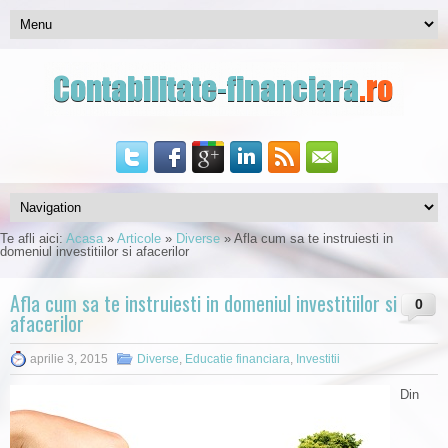
Te afli aici:
Acasa
»
Articole
»
Diverse
»
Afla cum sa te instruiesti in
domeniul investitiilor si afacerilor
Afla cum sa te instruiesti in domeniul investitiilor si
0
afacerilor
aprilie 3, 2015
Diverse
,
Educatie financiara
,
Investitii
Din