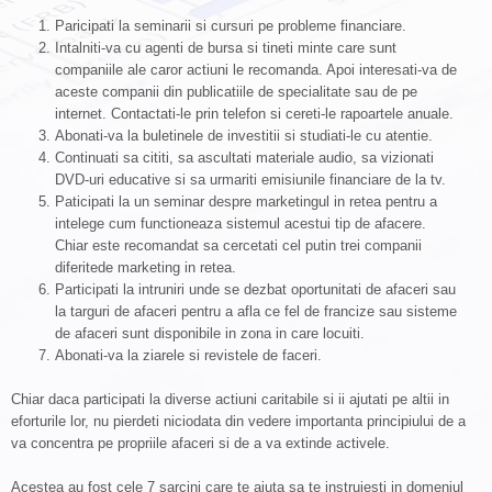
Paricipati la seminarii si cursuri pe probleme financiare.
Intalniti-va cu agenti de bursa si tineti minte care sunt
companiile ale caror actiuni le recomanda. Apoi interesati-va de
aceste companii din publicatiile de specialitate sau de pe
internet. Contactati-le prin telefon si cereti-le rapoartele anuale.
Abonati-va la buletinele de investitii si studiati-le cu atentie.
Continuati sa cititi, sa ascultati materiale audio, sa vizionati
DVD-uri educative si sa urmariti emisiunile financiare de la tv.
Paticipati la un seminar despre marketingul in retea pentru a
intelege cum functioneaza sistemul acestui tip de afacere.
Chiar este recomandat sa cercetati cel putin trei companii
diferitede marketing in retea.
Participati la intruniri unde se dezbat oportunitati de afaceri sau
la targuri de afaceri pentru a afla ce fel de francize sau sisteme
de afaceri sunt disponibile in zona in care locuiti.
Abonati-va la ziarele si revistele de faceri.
Chiar daca participati la diverse actiuni caritabile si ii ajutati pe altii in
eforturile lor, nu pierdeti niciodata din vedere importanta principiului de a
va concentra pe propriile afaceri si de a va extinde activele.
Acestea au fost cele 7 sarcini care te ajuta sa te instruiesti in domeniul